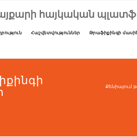
այքարի հայկական պլատֆ
րություն
Հաշվետվություններ
Թրաֆիքինգի մասի
իքինգի
Քենիայում 
ր