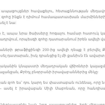
ւ, ապացույցներ հավաքելու, հետաքննության մեղավ
րբ զոհը ինքն է դիմում համապատասխան մարմիննե
ել է նա:
նր է, ապա նրա ծախսերը հոգալու համար հատուկ 
ադրվում, որպեսզի զոհը դատարանում իրեն ավելի վստ
ների թրաֆիքինգի 200-ից ավելի դեպք է բերվել Ք
հասել դատարան, իսկ դրանցից էլ մի քանիսն էն ավա
ավականին կնպաստի մեղադրական վճիռների կայացմա
 Գաչանջան, Քրէդլ բնօրրանի իրավաբաններից մեկը:
թյան զոհ ես՝ դու կարղ ես փաստաբան ունենալ, որը 
”, – ասել է իրավաբան Միլի Մաբոնան, որը հանդի
երկայացնել նաև նոր ապացույցներ, եթե մեղադր