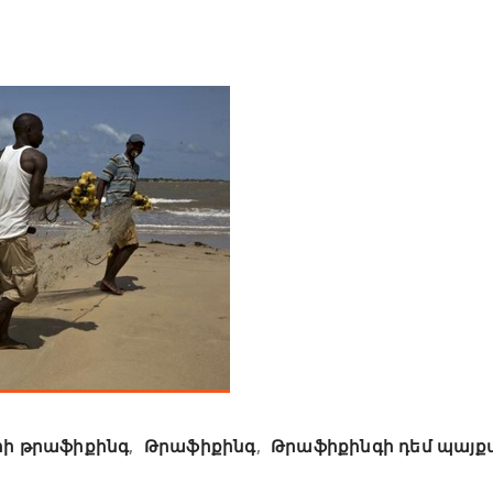
ի թրաֆիքինգ
,
Թրաֆիքինգ
,
Թրաֆիքինգի դեմ պայք