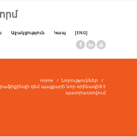
որմ
ն
Աջակցություն
Կապ
[ENG]
Home
/
Նորություններ
/
թրաֆիքինգի դեմ պայքարի նոր օրինագիծ է
պատրաստվում