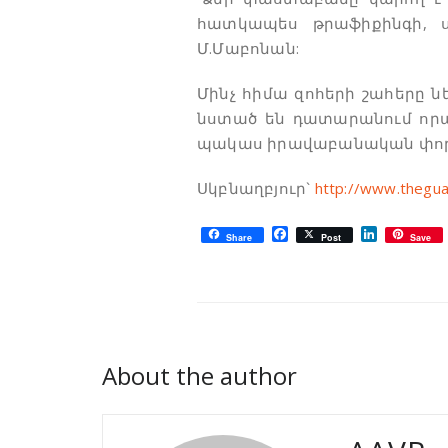
հատկապես թրաֆիքինգի, սե
Մ.Մաբոնան:
Մինչ հիմա զոհերի շահերը 
նստած են դատարանում որպ
պակաս իրավաբանական փորձ
Սկբնաղբյուր`
http://www.thegua
Facebook
LinkedIn
Share
Post
Save
About the author