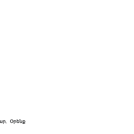
ար
,
Օրենք