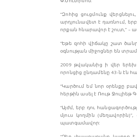
Փ.Մուտիսոն:
“Զոհից ցուցմունք վերցնելո
արդյունավետ է դառնում, ե
որքան հնարավոր է շուտ,” – աս
“Եթե զոհի վիճակը շատ ծա
օգնության միջոցներ են տրամ
2009 թվականից ի վեր երեխա
որոնցից ընդամենը 43-ն էն 
“Կարծում եմ նոր օրենքը բ
հերթին ասել է Ռութ Ջուլիեթ
“Այժմ, երբ դու հանցագործու
մյուս կողմին (մեղավորին)
պատգամավոր:
“Ձեր փաստաբանը կարող է ն