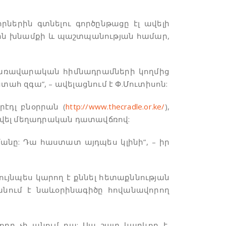
որներին գտնելու գործընթացը էլ ավելի
րին խնամքի և պաշտպանության համար,
կառավարական հիմնադրամների կողմից
ահ զգա”, – ավելացնում է Փ.Մուտիսոն:
րէդլ բնօրրան (
http://www.thecradle.or.ke/
),
րտվել մեղադրական դատավճռով:
նը: Դա հաստատ այդպես կլինի”, – իր
նույնպես կարող է քննել հետաքննության
սանում է նաևօրինագիծը հովանավորող
ողը չի անում դա: Սա շատ կարևոր է,