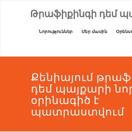
Թրաֆիքինգի դեմ պ
Նորություններ
Մեր մասին
Օրենսդ
Քենիայում թրաֆ
դեմ պայքարի նո
օրինագիծ է
պատրաստվում