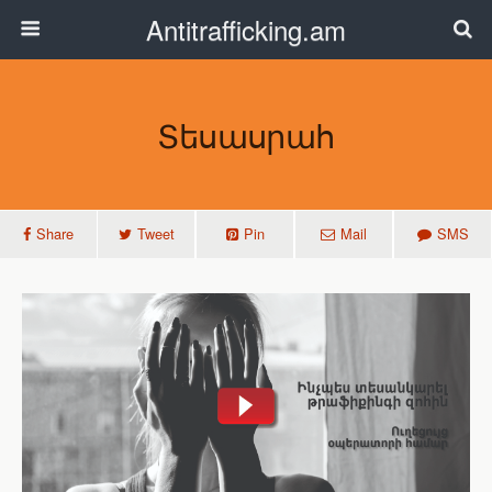
Antitrafficking.am
Տեսասրահ
Share
Tweet
Pin
Mail
SMS