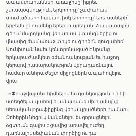
ապաստարաններ. առաջինը՝ իբրեւ
շտապօգնություն, երկրորդը՝ չափահաս
տուժածների համար, իսկ երրորդը՝ երեխաների՝
երբեմն ընդամենը երեք տարեկան։ Ճակատային
գծում մարդկանց վերահաս վտանգներից ու
վնասից ժամ առաջ փրկելու գործին զուգահեռ՝
Սունիտան նաեւ կենտրոնացած է նրանց
երկարաժամկետ օժանդակության եւ հաջող
կերպով հասարակություն վերադառնալու
համար անհրաժեշտ միջոցներն ապահովելու
վրա։
««Փրաջվալան» հիմնելիս ես ցանկություն ունեի
ստեղծել ապահով եւ անվտանգ մի համայնք
սեռական թրաֆիքինգ վերապրածների համար։
Զոհերին նեցուկ կանգնելու եւ զորացնելու
ձգտումս գալիս է ցավից առավել ուժեղ
դառնալու սեփական փորձից ու դա