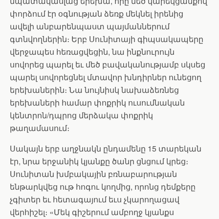
նպատակասլաց երեխա, որը մեծ կարեկցանքով
փորձում էր օգնության ձեռք մեկնել իրենից
ավելի անբարենպաստ պայմաններում
գտնվողներին։ Երբ Սունիտայի գիպսակապերը
վերջապես հեռացվեցին, նա ինքնուրույն
սովորեց պարել եւ մեծ բավականությամբ սկսեց
պարել սովորեցնել մտավոր խնդիրներ ունեցող
երեխաներին։ Նա նույնիսկ նախաձեռնեց
երեխաների համար փոքրիկ ուսումնական
կենտրոն/դպրոց մերձակա փոքրիկ
թաղամասում։
Սակայն երբ աղջնակն ընդամենը 15 տարեկան
էր, նրա երջանիկ կյանքը ծանր ցնցում կրեց։
Սունիտան խմբակային բռնաբարության
ենթարկվեց ութ հոգու կողմից, որոնց դեմքերը
չգիտեր եւ հետագայում եւս չկարողացավ
վերհիշել։ «Մեկ գիշերում ամբողջ կյանքս