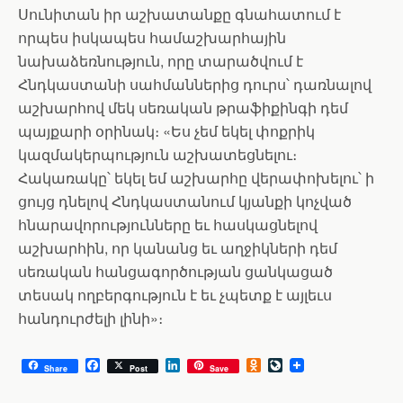
Սունիտան իր աշխատանքը գնահատում է
որպես իսկապես համաշխարհային
նախաձեռնություն, որը տարածվում է
Հնդկաստանի սահմաններից դուրս՝ դառնալով
աշխարհով մեկ սեռական թրաֆիքինգի դեմ
պայքարի օրինակ։ «Ես չեմ եկել փոքրիկ
կազմակերպություն աշխատեցնելու։
Հակառակը՝ եկել եմ աշխարհը վերափոխելու՝ ի
ցույց դնելով Հնդկաստանում կյանքի կոչված
հնարավորությունները եւ հասկացնելով
աշխարհին, որ կանանց եւ աղջիկների դեմ
սեռական հանցագործության ցանկացած
տեսակ ողբերգություն է եւ չպետք է այլեւս
հանդուրժելի լինի»։
F
L
O
L
Share
Post
Save
a
i
d
i
c
n
n
v