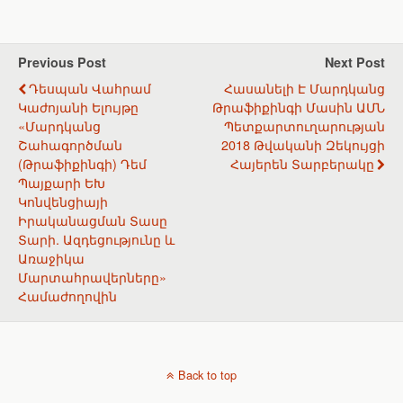
e
k
o
e
b
e
k
J
o
d
l
o
o
I
a
u
k
n
s
r
Previous Post
Next Post
s
n
Դեսպան Վահրամ
Հասանելի Է Մարդկանց
n
a
i
l
Կաժոյանի Ելույթը
Թրաֆիքինգի Մասին ԱՄՆ
k
«Մարդկանց
Պետքարտուղարության
i
Շահագործման
2018 Թվականի Զեկույցի
(թրաֆիքինգի) Դեմ
Հայերեն Տարբերակը
Պայքարի ԵԽ
Կոնվենցիայի
Իրականացման Տասը
Տարի. Ազդեցությունը ԵՒ
Առաջիկա
Մարտահրավերները»
Համաժողովին
Back to top