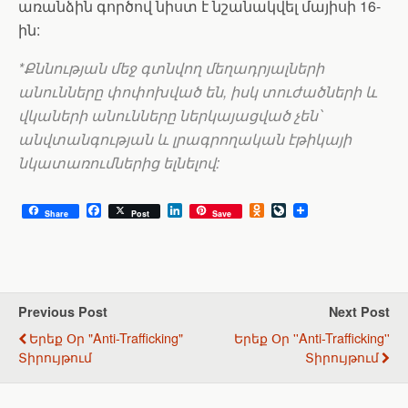
առանձին գործով նիստ է նշանակվել մայիսի 16-
ին:
*Քննության մեջ գտնվող մեղադրյալների
անունները փոփոխված են, իսկ տուժածների և
վկաների անունները ներկայացված չեն՝
անվտանգության և լրագրողական էթիկայի
նկատառումներից ելնելով:
F
L
O
L
Share
Post
Save
a
i
d
i
c
n
n
v
e
k
o
e
b
e
k
J
o
d
l
o
o
I
a
u
k
n
s
r
Previous Post
Next Post
s
n
Երեք Օր "anti-Trafficking"
Երեք Օր ''anti-Trafficking''
n
a
i
l
Տիրույթում
Տիրույթում
k
i