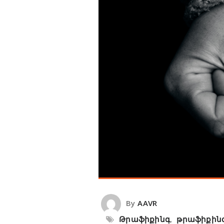
By
AAVR
Թրաֆիքինգ
,
թրաֆիքին