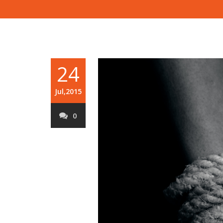
24
Jul,2015
0