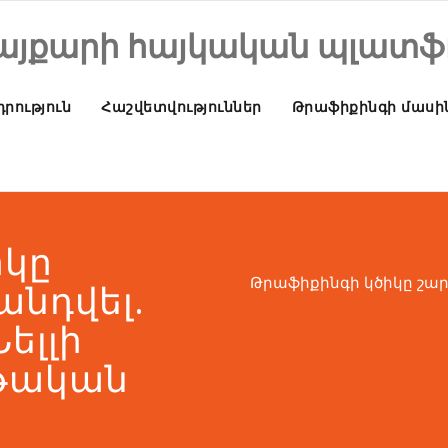
այքարի հայկական պլատֆ
րություն
Հաշվետվություններ
Թրաֆիքինգի մասի
իկը
Թրաֆիքինգի կծիկը շարո
անդվել.
ելլի
րթական