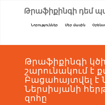
Թրաֆիքինգի դեմ պ
Նորություններ
Մեր մասին
Օրենսդ
Թրաֆիքինգի կծ
շարունակում է ք
Բացահայտվել է Ն
Ներսիսյանի հե
զոհը