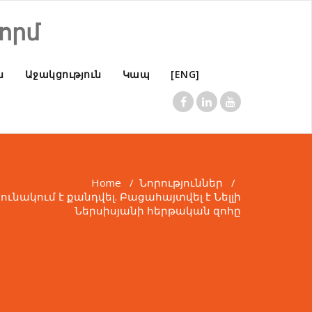
որմ
ն
Աջակցություն
Կապ
[ENG]
Home
/
Նորություններ
/
ւնակում է քանդվել. Բացահայտվել է Նելլի
Ներսիսյանի հերթական զոհը