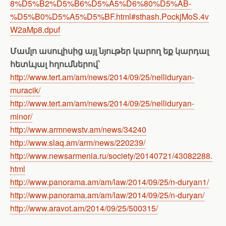
8%D5%B2%D5%B6%D5%A5%D6%80%D5%AB-
%D5%B0%D5%A5%D5%BF.html#sthash.PockjMoS.4v
W2aMp8.dpuf
Մամլո ասուլիսից այլ նյութեր կարող եք կարդալ
հետևյալ հղումներով՝
http://www.tert.am/am/news/2014/09/25/nelliduryan-
muracik/
http://www.tert.am/am/news/2014/09/25/nelliduryan-
minor/
http://www.armnewstv.am/news/34240
http://www.slaq.am/arm/news/220239/
http://www.newsarmenia.ru/society/20140721/43082288.
html
http://www.panorama.am/am/law/2014/09/25/n-duryan1/
http://www.panorama.am/am/law/2014/09/25/n-duryan/
http://www.aravot.am/2014/09/25/500315/