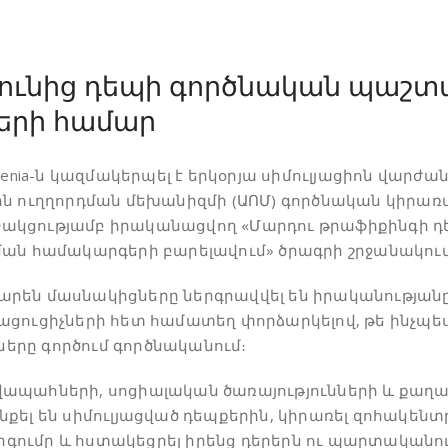
ւնից դեպի գործնական պաշտպ
երի համար
menia-ն կազմակերպել է երկօրյա սիմուլյացիոն վարժ
ն ուղղորդման մեխանիզմի (ԱՈՄ) գործնական կիրառմ
կցությամբ իրականացվող «Մարդու թրաֆիքինգի դե
ման համակարգերի բարելավում» ծրագրի շրջանակում
րեն մասնակիցները ներգրավվել են իրականությանը
ցուցիչների հետ համատեղ փորձարկելով, թե ինչպես
րը գործում գործնականում։
վապահների, սոցիալական ծառայությունների և քա
քել են սիմուլյացված դեպքերին, կիրառել զոհակենտ
ումը և հստակեցրել իրենց դերերն ու պարտականութ