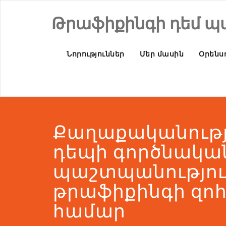
Թրաֆիքինգի դեմ պ
Նորություններ
Մեր մասին
Օրենսդ
Քաղաքականությ
դեպի գործնակա
պաշտպանությու
թրաֆիքինգի զո
համար