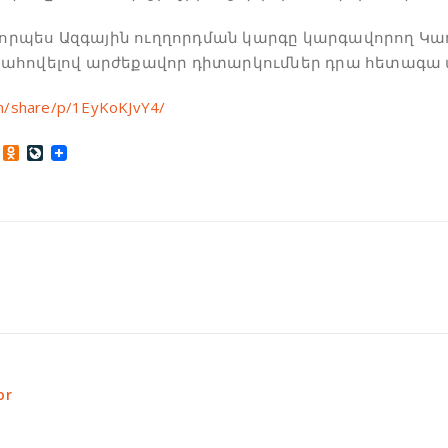
է որպես Ազգային ուղղորդման կարգը կարգավորող Կ
ահովելով արժեքավոր դիտարկումներ դրա հետագա
m/share/p/1EyKoKJvY4/
Odnoklassniki
LiveJournal
or