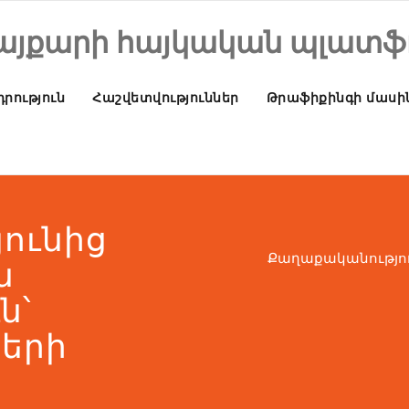
այքարի հայկական պլատֆ
րություն
Հաշվետվություններ
Թրաֆիքինգի մասի
ունից
Քաղաքականությու
ն
ն՝
հերի