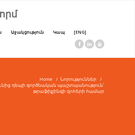
որմ
ն
Աջակցություն
Կապ
[ENG]
Home
/
Նորություններ
/
նից դեպի գործնական պաշտպանություն՝
թրաֆիքինգի զոհերի համար