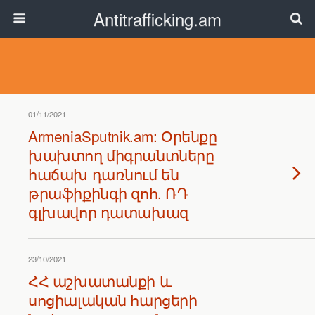
Antitrafficking.am
01/11/2021
ArmeniaSputnik.am: Օրենքը
խախտող միգրանտները
հաճախ դառնում են
թրաֆիքինգի զոհ. ՌԴ
գլխավոր դատախազ
23/10/2021
ՀՀ աշխատանքի և
սոցիալական հարցերի