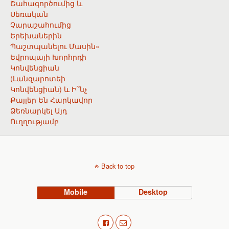
Շահագործումից ԵՒ
Սեռական
Չարաշահումից
Երեխաներին
Պաշտպանելու Մասին»
Եվրոպայի Խորհրդի
Կոնվենցիան
(Լանզարոտեի
Կոնվենցիան) ԵՒ Ի՞նչ
Քայլեր Են Հարկավոր
Ձեռնարկել Այդ
Ուղղությամբ
Back to top
Mobile
Desktop