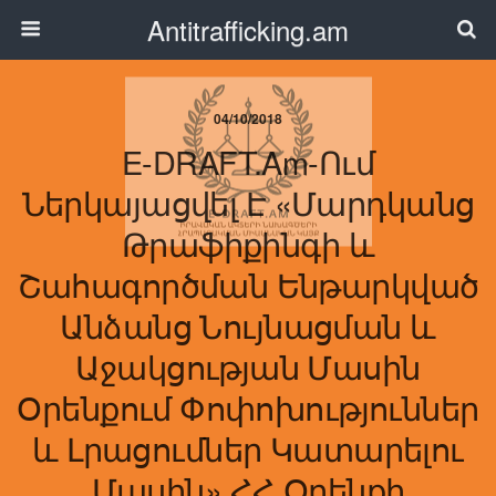
Antitrafficking.am
04/10/2018
E-DRAFT.am-Ում
Ներկայացվել Է «Մարդկանց
Թրաֆիքինգի ԵՒ
Շահագործման Ենթարկված
Անձանց Նույնացման ԵՒ
Աջակցության Մասին
Օրենքում Փոփոխություններ
ԵՒ Լրացումներ Կատարելու
Մասին» ՀՀ Օրենքի