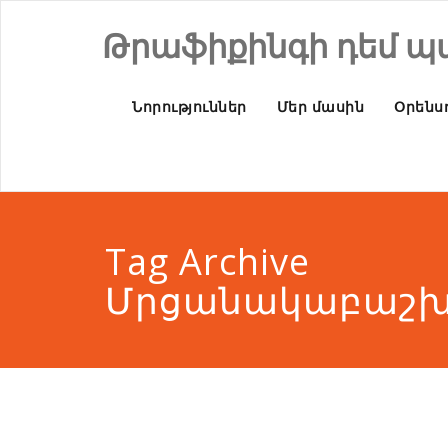
Թրաֆիքինգի դեմ պ
Նորություններ
Մեր մասին
Օրենսդ
Tag Archive
Մրցանակաբաշխո