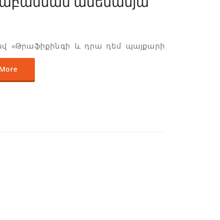
ւսաբանման ամենամյա
ցավ «Թրաֆիքինգի և դրա դեմ պայքարի
 More