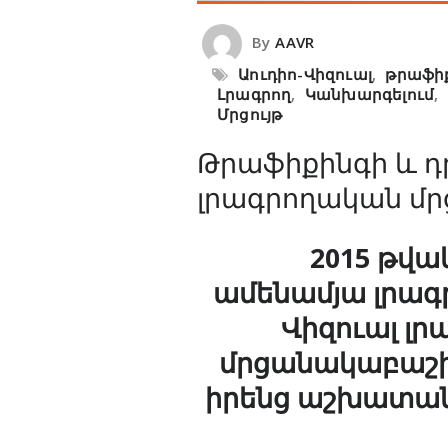
By
AAVR
Աուդիո-Վիզուալ
,
թրաֆի
Լրագրող
,
Կանխարգելում
,
Մրցույթ
Թրաֆիքինգի և դ
լրագրողական մր
2015 թվա
ամենամյա լրագ
Վիզուալ լր
մրցանակաբաշխ
իրենց աշխատանք