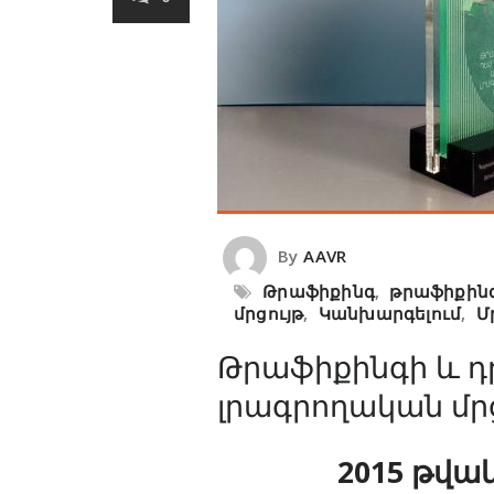
By
AAVR
Թրաֆիքինգ
,
թրաֆիքին
մրցույթ
,
Կանխարգելում
,
Մ
Թրաֆիքինգի և դ
լրագրողական մր
2015 թվա