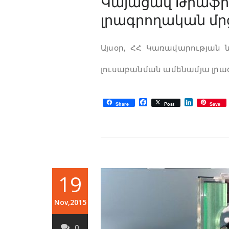
Կայացավ Թրաֆիք
լրագրողական մր
Այսօր, ՀՀ Կառավարության 
լուսաբանման ամենամյա լրա
Facebook
LinkedIn
Share
Post
Save
19
Nov,2015
0