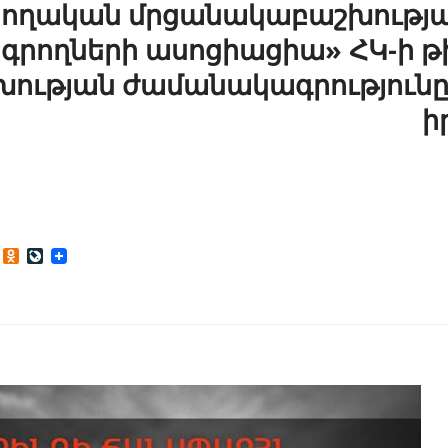
րողական մրցանակաբաշխության
ագրողների ասոցիացիա» ՀԿ-ի թի
ության ժամանակագրությունը
ի
Odnoklassniki
LiveJournal