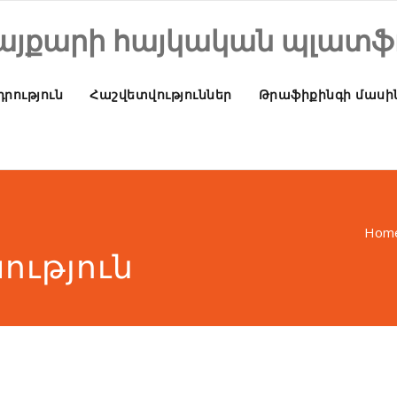
այքարի հայկական պլատֆ
րություն
Հաշվետվություններ
Թրաֆիքինգի մասի
Hom
ւթյուն