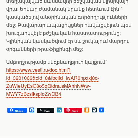
տեղակայված մասնավոր բժշկական կլինիկայի
վրա: Երկար ժամանակ նրանք հետևում էին ՝
կասկածելով անօրինական գործողությունների
մեջ: Բավարար ապացույցներ հավաքվելուն պես
խուզարկվել է բժշկական հաստատությունը:
Կլինիկան կասկածվում էր սև շուկայում մարդու
օրգանների թրաֆիքինգի մեջ:
Ամբողջությամբ սկզբնաղբյուր կայքում՝
https://www.vesti.ru/doc.html?
id=3201066&cid=8&fbclid=IwAR0npxxj8c-
ZuWieUyEsG8o5qQtdrsJsMAhhNWw-
MWY7zBzslksploZwOB4
F
L
O
L
Share
Post
Save
a
i
d
i
c
n
n
v
e
k
o
e
b
e
k
J
o
d
l
o