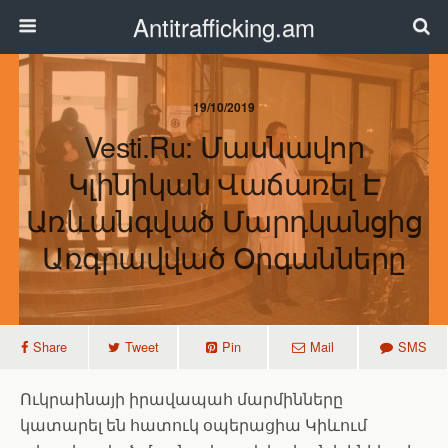
Antitrafficking.am
19/10/2019
Vesti.ru: Մասնավոր
Կլինիկան Վաճառել Է
Առևանգված Մարդկանցից
Առգրավված Օրգանները
Share
Tweet
Pin
Mail
SMS
Ուկրաինայի իրավապահ մարմինները
կատարել են հատուկ օպերացիա Կիևում