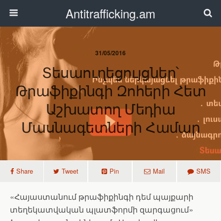
Antitrafficking.am
31/05/2016
Տեսաուղեցույցներ՝
Թրաֆիքինգի Զոհերի Հետ
Աշխատող Մեդիա
Մասնագետների Համար
Share
Tweet
Pin
Mail
SMS
«Հայաստանում թրաֆիքինգի դեմ պայքարի
տեղեկատվական պլատֆորմի զարգացում»