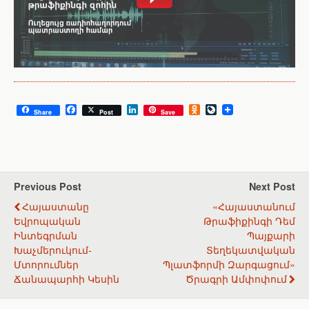
F
L
O
L
Share
Post
Save
a
i
d
i
c
n
n
v
e
k
o
e
b
e
k
J
o
d
l
o
o
I
a
u
k
n
s
r
Previous Post
Next Post
s
n
Հայաստանը
«Հայաստանում
n
a
i
l
Եվրոպական
Թրաֆիքինգի Դեմ
k
Ինտեգրման
Պայքարի
i
Խաչմերուկում-
Տեղեկատվական
Մտորումներ
Պլատֆորմի Զարգացում»
Ճանապարհի Կեսին
Ծրագրի Ամփոփում